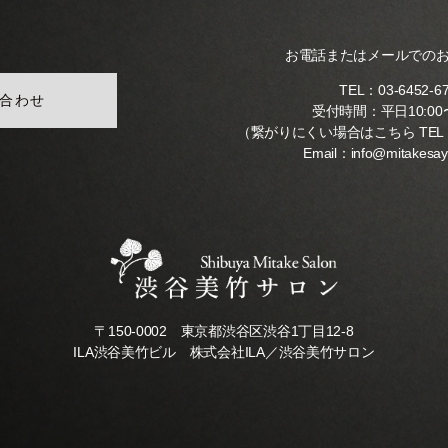
お電話またはメールでの
TEL：
03-6452-6
合わせ
受付時間：平日10:00〜
（繋がりにくい場合はこちら TEL
Email：
info@mitakesa
〒150-0002 東京都渋谷区渋谷1丁目12-8
ILA渋谷美竹ビル 株式会社ILA／渋谷美竹サロン