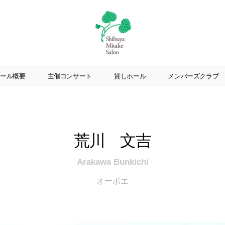
渋
谷
ール概要
主催コンサート
貸しホール
メンバーズクラブ
美
竹
サ
ロ
ン
荒川 文吉
|
渋
谷
Arakawa Bunkichi
駅
オーボエ
徒
歩
3
分