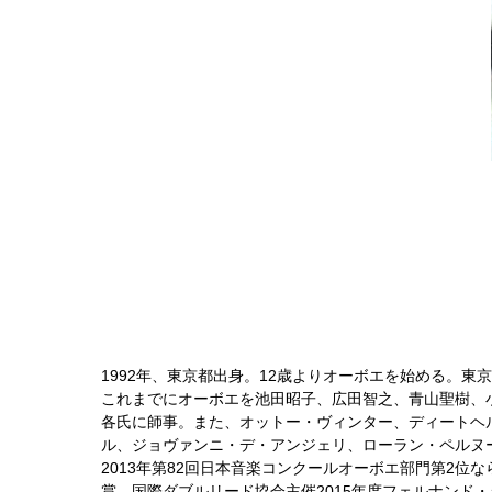
1992年、東京都出身。12歳よりオーボエを始める。
これまでにオーボエを池田昭子、広田智之、青山聖樹、
各氏に師事。また、オットー・ヴィンター、ディートヘ
ル、ジョヴァンニ・デ・アンジェリ、ローラン・ペルヌ
2013年第82回日本音楽コンクールオーボエ部門第2位
賞。国際ダブルリード協会主催2015年度フェルナンド・