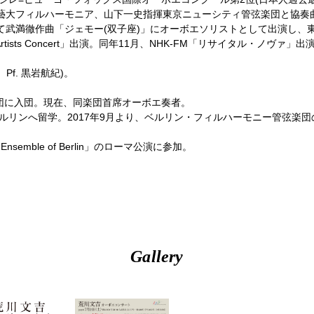
藝大フィルハーモニア、山下一史指揮東京ニューシティ管弦楽団と協奏
於いて武満徹作曲「ジェモー(双子座)」にオーボエソリストとして出演し
Artists Concert」出演。同年11月、NHK-FM「リサイタル・ノヴ
吉、Pf. 黒岩航紀)。
楽団に入団。現在、同楽団首席オーボエ奏者。
ベルリンへ留学。2017年9月より、ベルリン・フィルハーモニー管弦楽
semble of Berlin」のローマ公演に参加。
Gallery