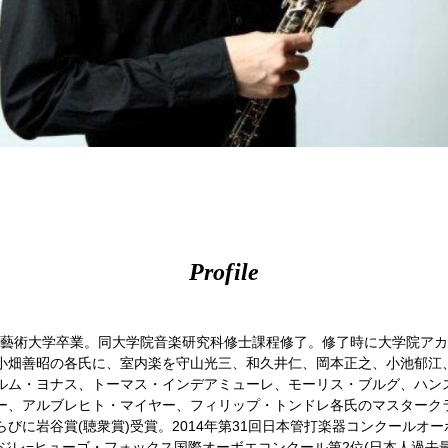
Profile
東京藝術大学卒業。同大学院音楽研究科修士課程修了。修了時に大学院ア
小畑善昭の各氏に、室内楽を守山光三、和久井仁、岡本正之、小池郁江
ルム・ヨナス、トーマス・インデアミューレ、モーリス・ブルグ、ハン
ー、アルブレヒト・マイヤー、フィリップ・トンドレ各氏のマスターク
ならびに岩谷賞(聴衆賞)受賞。2014年第31回日本管打楽器コンクール
ジレ=ヒューゴ・フォックス国際オーボエコンクール第2位(日本人過去最