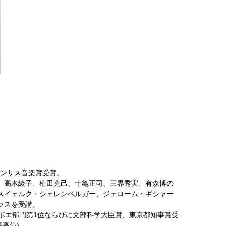
カンサス音楽賞受賞。
、高木綾子、植田克己、十亀正司、三界秀実、有森博の
スイェルク・シェレンベルガー、ジェローム・ギシャー
ラスを受講。
オーボエ部門第1位ならびに文部科学大臣賞、東京都知事賞受
高位)。