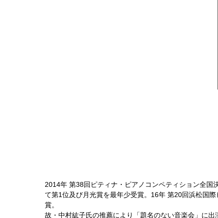
2014年 第38回ピティナ・ピアノコンペティション全国
て第1位及び月光賞を最年少受賞。16年 第20回浜松
賞。
故・中村紘子氏の推薦により「題名のない音楽会」に出