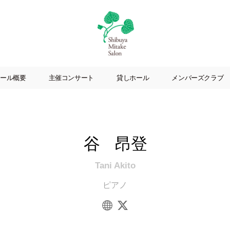
渋
谷
ール概要
主催コンサート
貸しホール
メンバーズクラブ
美
竹
サ
ロ
ン
谷 昂登
|
渋
谷
Tani Akito
駅
ピアノ
徒
歩
3
分