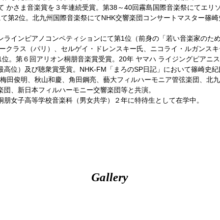
さまにて かさま音楽賞を３年連続受賞。第38～40回霧島国際音楽祭にて
て第2位。北九州国際音楽祭にてNHK交響楽団コンサートマスター篠崎
オンラインピアノコンペティションにて第1位（前身の「若い音楽家のた
タークラス（パリ）、セルゲイ・ドレンスキー氏、ニコライ・ルガンス
位。第６回アリオン桐朋音楽賞受賞。20年 ヤマハ ライジングピアニ
最高位）及び聴衆賞受賞。NHK-FM「まろのSP日記」において篠崎史
、岩村力、梅田俊明、秋山和慶、角田鋼亮、藝大フィルハーモニア管弦楽団、
楽団、新日本フィルハーモニー交響楽団等と共演。
桐朋女子高等学校音楽科（男女共学）２年に特待生として在学中。
Gallery