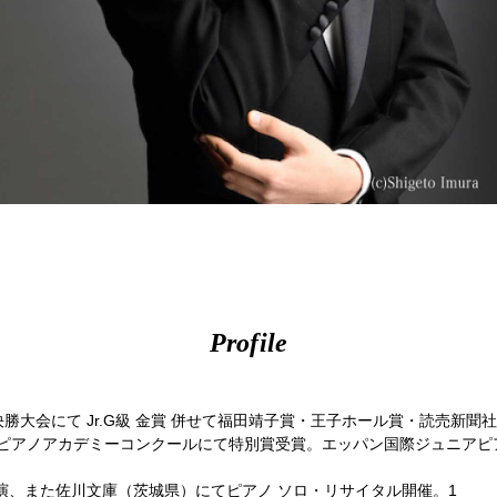
Profile
決勝大会にて Jr.G級 金賞 併せて福田靖子賞・王子ホール賞・読売新聞
国際ピアノアカデミーコンクールにて特別賞受賞。エッパン国際ジュニア
演、また佐川文庫（茨城県）にてピアノ ソロ・リサイタル開催。1