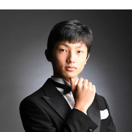
の
和
風
モ
ダ
ン
な
音
楽
サ
ロ
ン