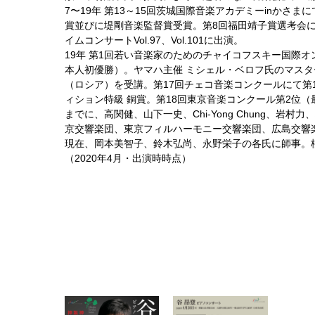
7〜19年 第13～15回茨城国際音楽アカデミーinか
賞並びに堤剛音楽監督賞受賞。第8回福田靖子賞選考会に
イムコンサートVol.97、Vol.101に出演。
19年 第1回若い音楽家のためのチャイコフスキー国際
本人初優勝）。ヤマハ主催 ミシェル・ベロフ氏のマス
（ロシア）を受講。第17回チェコ音楽コンクールにて第1
ィション特級 銅賞。第18回東京音楽コンクール第2位（
までに、高関健、山下一史、Chi-Yong Chung
京交響楽団、東京フィルハーモニー交響楽団、広島交響
現在、岡本美智子、鈴木弘尚、永野栄子の各氏に師事。
（2020年4月・出演時時点）