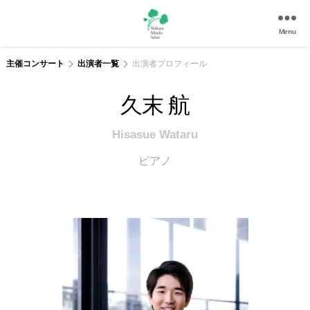
Menu
渋
谷
主催コンサート
出演者一覧
出演者プロフィール
美
竹
久末 航
サ
ロ
Hisasue Wataru
ン
|
ピアノ
渋
谷
駅
徒
歩
3
分
の
和
風