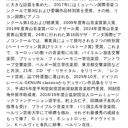
に大きな話題を集めた。 2017年にはミュンヘン国際音楽コ
ンクールで第3位および委嘱作品特別賞を受賞。その他、リ
ヨン国際ピアノコ
ンクール第1位および聴衆賞、2009年度青山音楽賞新人賞、
2019年度青山音楽賞バロックザール賞、2024年度青山音楽
賞青山賞受賞。24年に行われた第16回ゲザ・アンダ国際ピア
ノコンクールでは、審査員によって授与される２つの特別賞
(ベートーヴェン賞及びリスト・バルトーク賞) 受賞。これま
で、ヨーロッパの数々の音楽祭に出演。バイエルン放送交響
楽団、ブリュッセル・フィルハーモニー管弦楽団、アントワ
ープ交響楽団、ベルギー国立管弦楽団、東京都交響楽団など
と共演。21年、CD「ザ・リサイタル」をリリース、「レコ
ード芸術」誌で特選盤に選ばれる。2025年10月、ドイツの
レーベル GENUIN classicsからデュサパン作品集をリリー
ス。平成25年度平和堂財団芸術奨励賞音楽部門受賞、同財団
海外留学助成者。2018/19年度公益財団法人ロームミュージ
ックファンデーション奨学生。村上久仁子、田隅靖子各氏の
指導を受け、フライブルク音楽大学、パリ国立高等音楽院、
べルリン芸術大学にて研鑽を積み、それぞれ最優秀の成績を
もって修了。G.ミショリ、E.シュトロッセ、P.ドヴァイヨ
ン、K.ヘルヴィヒ各氏に師事。べルリン在住。