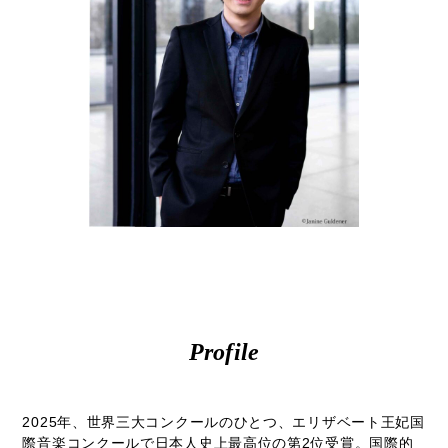
モ
ダ
ン
な
音
楽
サ
ロ
ン
Profile
2025年、世界三大コンクールのひとつ、エリザベート王妃国
際音楽コンクールで日本人史上最高位の第2位受賞。国際的