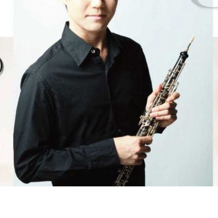
の
和
風
モ
ダ
ン
な
音
楽
サ
ロ
ン