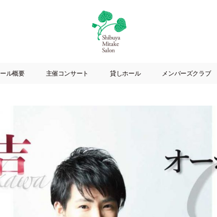
渋
谷
ール概要
主催コンサート
貸しホール
メンバーズクラブ
美
竹
サ
ロ
ン
|
渋
谷
駅
徒
歩
3
分