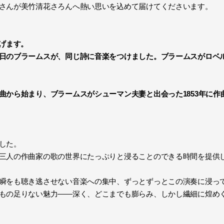
さんが美竹清花さろんへ熱い思いを込めて届けてくださいます。
げます。
日のブラームスが、同じ詩に音楽をつけました。ブラームスがロベ
曲から始まり、ブラームスがシューマン夫妻と出会った1853年に作
した。
三人の作曲家の歌の世界にたっぷりと浸ることのできる時間を提供
瞬をも聴き逃させない音楽への集中、ずっとずっとこの演奏に浸っ
もの足りない魅力――深く、どこまでも膨らみ、しかし繊細に煌めく“