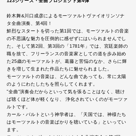
123シリーズ・全曲プロジェクト第4弾
鈴木舞&川口成彦によるモーツァルトヴァイオリンソナ
タ全曲演奏、第4回！
鮮烈なスタートを切った第1回では、モーツァルトの音楽
の不思議な魅力を圧倒的に感ぜずにはいられませんでし
た。そして第2回、第3回の「1781年」では、宮廷楽師の
職を捨て、フリーランスの音楽家としての道を歩み始め
た25歳のモーツァルトが、葛藤と苦悩のなか、さらに輝
きを増して生まれた作品たちに魅せられました。
モーツァルトの音楽は、どんな曲であっても、常に太陽
のようにわたしたちを照らしてくれます。
"全曲"演奏会だからといって気を張ることはなく、聴け
ば聴くほど体が軽くなり、 浄化されていくのがモーツァ
ルトです。
カール・バルトという神学者は、「天国では、神様たち
はモーツァルトの音楽ばかりを聴いている」といってい
ます。