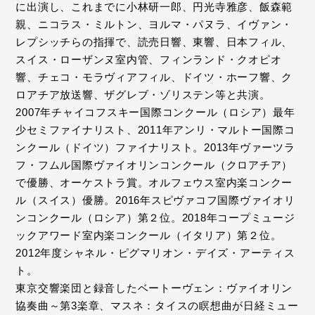
に出演し、これまでに小林研一郎、円光寺雅彦、飯森範
親、ニコラス・ミルトン、ヨルマ・パヌラ、イヴァン・
レプシッチらの指揮で、読売日響、東響、日本フィル、
スイス・ローザンヌ室内管、フィンランド・クオピオ
響、チェコ・モラヴィアフィル、ドイツ・ホーフ響、ク
ロアチア放送響、ザグレブ・ゾリステン等と共演。
2007年チャイコフスキー国際コンクール（ロシア）最年
少セミファイナリスト、2011年アンリ・マルトー国際コ
ンクール（ドイツ）ファイナリスト。2013年ヴァーツラ
フ・フムル国際ヴァイオリンコンクール（クロアチア）
で優勝、オーケストラ賞。オルフェウス室内楽コンクー
ル（スイス）優勝。2016年スピヴァコフ国際ヴァイオリ
ンコンクール（ロシア）第２位。2018年コープミュージ
ックアワード室内楽コンクール（イタリア）第２位。
2012年度シャネル・ピグマリオン・デイズ・アーティス
ト。
東京交響楽団と録音したベートーヴェン：ヴァイオリン
協奏曲～第3楽章、マスネ：タイスの瞑想曲が日経ミュー