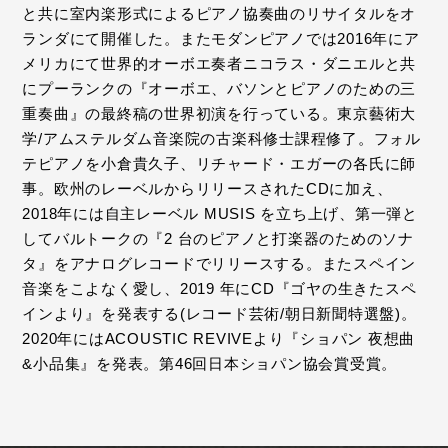
と共に室内楽形式によるピアノ協奏曲のリサイタルをオ
ランダにて開催した。またモダンピアノでは2016年にア
メリカにて世界的オーボエ奏者ニコラス・ダニエルと共
にプーランクの『オーボエ、バソンとピアノのための三
重奏曲』の最終稿の世界初演を行っている。東京藝術大
学/アムステルダム音楽院の古楽科修士課程修了。フォル
テピアノを小倉貴久子、リチャード・エガーの各氏に師
事。欧州のレーベルからリリースされたCDに加え、
2018年には自主レーベル MUSIS を立ち上げ、第一弾と
してバルトークの『2 台のピアノと打楽器のためのソナ
タ』をアナログレコードでリリースする。またスペイン
音楽をこよなく愛し、2019 年にCD『ゴヤの生きたスペ
インより』を発表する(レコード芸術/朝日新聞特選盤)。
2020年にはACOUSTIC REVIVEより『ショパン 夜想曲
&小品集』を発表。第46回日本ショパン協会賞受賞。