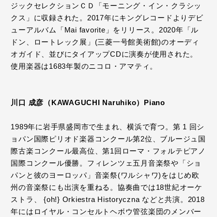
ジックセレクションＣＤ「モーニング・イン・クラシッ
クス」に収録された。2017年にキングレコードよりデビ
ューアルバム「Mai favorite」をリリース。2020年「ル
ドン、ロートレック展」(三菱一号館美術館)のオーディ
オガイド、並びにタイアップCDに演奏が使用された。
使用楽器は1683年製のニコロ・アマティ。
川口 成彦（KAWAGUCHI Naruhiko）Piano
1989年に岩手県盛岡市で生まれ、横浜で育つ。第 1 回シ
ョパン国際ピリオド楽器コンクール第2位、ブルージュ国
際古楽コンクール最高位、第1回ローマ・フォルテピアノ
国際コンクール優勝。フィレンツェ五月音楽祭や「ショ
パンと彼のヨーロッパ」音楽祭(ワルシャワ)をはじめ欧
州の音楽祭にも出演を重ねる。協奏曲では18世紀オーケ
ストラ、 {oh!} Orkiestra Historyczna などと共演。2018
年にはロイヤル・コンセルトヘボウ管弦楽団のメンバー