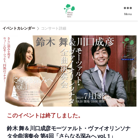
Menu
渋
谷
イベントカレンダー
コンサート詳細
美
竹
サ
ロ
ン
|
渋
谷
駅
徒
歩
3
このイベントは終了しました。
分
の
鈴木 舞＆川口成彦モーツァルト・ヴァイオリンソナ
和
タ全曲演奏会 第4回「さらなる深みへ vol. 1」
風