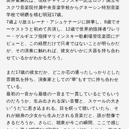
奥井紫麻氏は、現在チャイコフスキー記念ロシア国立モ
スクワ音楽院付属中央音楽学校からグネーシン特別音楽
学校で研鑽を積む弱冠17歳。
7歳より故エレーナ・アシュケナージに師事し、8歳でオ
ーケストラと初めて共演し、12歳で世界的指揮者ワレリ
ー・ゲルギエフ指揮マリインスキー歌劇場管弦楽団にデ
ビューと、この経歴だけで只者ではないことが明らかだ
が、その演奏に触れれば、彼女がいかに大器を持ち合わ
せているかがわかるだろう。
まだ17歳の彼女だか、どこか芯の通ったしっかりとした
雰囲気を持ち、演奏家としての"華"もすでに持ち合わせ
ている。
最初の一音から最後の一音まで一貫しているとでもいう
のだろうか、生み出される深い音響と、スケールの大き
い"うた"に惹き込まれる。目を瞑って聴いていたら、そ
れが細身の少女から生みだされる音楽だと、誰が想像で
きるだろうか。さらに、聴衆が今この瞬間、ここで感じ