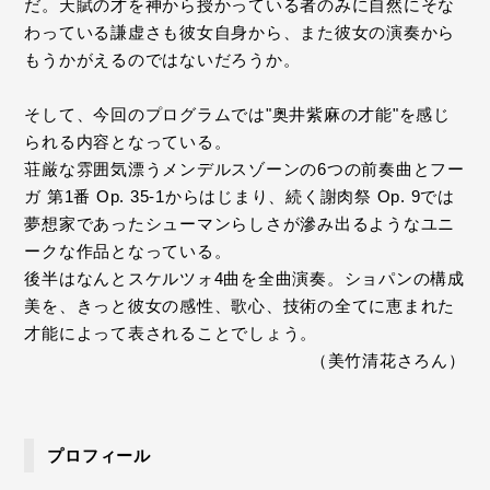
だ。天賦の才を神から授かっている者のみに自然にそな
わっている謙虚さも彼女自身から、また彼女の演奏から
もうかがえるのではないだろうか。
そして、今回のプログラムでは"奥井紫麻の才能"を感じ
られる内容となっている。
荘厳な雰囲気漂うメンデルスゾーンの6つの前奏曲とフー
ガ 第1番 Op. 35-1からはじまり、続く謝肉祭 Op. 9では
夢想家であったシューマンらしさが滲み出るようなユニ
ークな作品となっている。
後半はなんとスケルツォ4曲を全曲演奏。ショパンの構成
美を、きっと彼女の感性、歌心、技術の全てに恵まれた
才能によって表されることでしょう。
（美竹清花さろん）
プロフィール