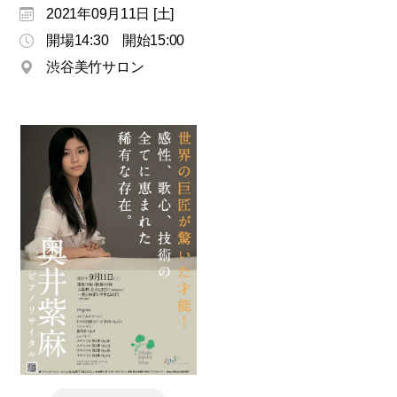
モ
2021年09月11日 [土]
ダ
開場14:30 開始15:00
ン
渋谷美竹サロン
な
音
楽
サ
ロ
ン