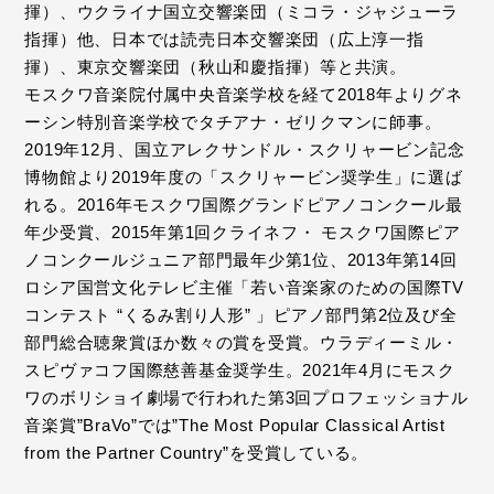
揮）、ウクライナ国立交響楽団（ミコラ・ジャジューラ
指揮）他、日本では読売日本交響楽団（広上淳一指
揮）、東京交響楽団（秋山和慶指揮）等と共演。
モスクワ音楽院付属中央音楽学校を経て2018年よりグネ
ーシン特別音楽学校でタチアナ・ゼリクマンに師事。
2019年12月、国立アレクサンドル・スクリャービン記念
博物館より2019年度の「スクリャービン奨学生」に選ば
れる。2016年モスクワ国際グランドピアノコンクール最
年少受賞、2015年第1回クライネフ・ モスクワ国際ピア
ノコンクールジュニア部門最年少第1位、2013年第14回
ロシア国営文化テレビ主催「若い音楽家のための国際TV
コンテスト “くるみ割り人形” 」ピアノ部門第2位及び全
部門総合聴衆賞ほか数々の賞を受賞。ウラディーミル・
スピヴァコフ国際慈善基金奨学生。2021年4月にモスク
ワのボリショイ劇場で行われた第3回プロフェッショナル
音楽賞”BraVo”では”The Most Popular Classical Artist
from the Partner Country”を受賞している。