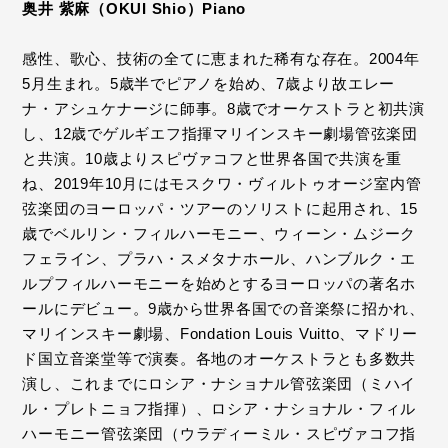
奥井 紫麻（OKUI Shio）Piano
感性、歌心、技術の全てに恵まれた稀有な存在。2004年
5月生まれ。5歳半でピアノを始め、7歳より故エレー
ナ・アシュケナージに師事。8歳でオーケストラと初共演
し、12歳でゲルギエフ指揮マリインスキー劇場管弦楽団
と共演。10歳よりスピヴァコフと世界各国で共演を重
ね、2019年10月にはモスクワ・ヴィルトゥオージ室内管
弦楽団のヨーロッパ・ツアーのソリストに起用され、15
歳でベルリン・フィルハーモニー、ウィーン・ムジーク
フェライン、プラハ・スメタナホール、ハンブルク・エ
ルプフィルハーモニーを始めとするヨーロッパの著名ホ
ールにデビュー。9歳から世界各国での音楽祭に招かれ、
マリインスキー劇場、Fondation Louis Vuitto、マドリー
ド国立音楽堂等で演奏。各地のオーケストラとも多数共
演し、これまでにロシア・ナショナル管弦楽団（ミハイ
ル・プレトニョフ指揮）、ロシア・ナショナル・フィル
ハーモニー管弦楽団（ウラディーミル・スピヴァコフ指