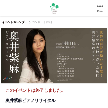
Menu
渋
谷
イベントカレンダー
コンサート詳細
美
竹
サ
ロ
ン
|
渋
谷
駅
徒
歩
3
このイベントは終了しました。
分
の
奥井紫麻ピアノリサイタル
和
風