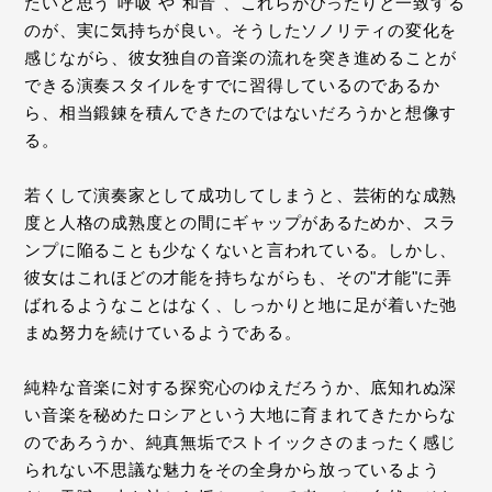
たいと思う"呼吸"や"和音"、これらがぴったりと一致する
のが、実に気持ちが良い。そうしたソノリティの変化を
感じながら、彼女独自の音楽の流れを突き進めることが
できる演奏スタイルをすでに習得しているのであるか
ら、相当鍛錬を積んできたのではないだろうかと想像す
る。
若くして演奏家として成功してしまうと、芸術的な成熟
度と人格の成熟度との間にギャップがあるためか、スラ
ンプに陥ることも少なくないと言われている。しかし、
彼女はこれほどの才能を持ちながらも、その"才能"に弄
ばれるようなことはなく、しっかりと地に足が着いた弛
まぬ努力を続けているようである。
純粋な音楽に対する探究心のゆえだろうか、底知れぬ深
い音楽を秘めたロシアという大地に育まれてきたからな
のであろうか、純真無垢でストイックさのまったく感じ
られない不思議な魅力をその全身から放っているよう