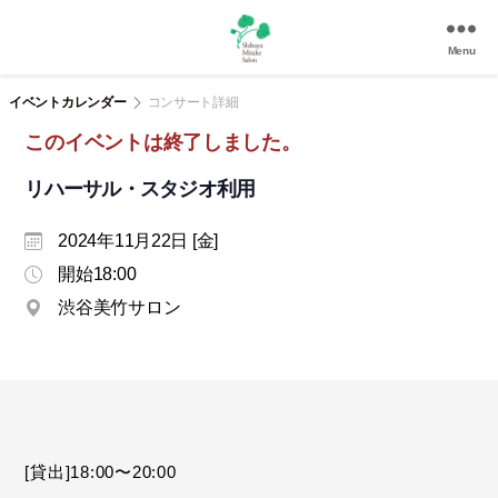
Menu
渋
谷
イベントカレンダー
コンサート詳細
美
このイベントは終了しました。
竹
サ
リハーサル・スタジオ利用
ロ
ン
2024年11月22日 [金]
|
渋
開始18:00
谷
渋谷美竹サロン
駅
徒
歩
3
分
の
和
[貸出]18:00〜20:00
風