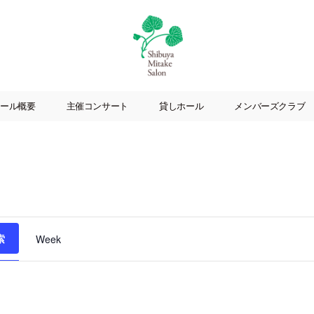
渋
谷
ール概要
主催コンサート
貸しホール
メンバーズクラブ
美
竹
サ
ロ
ン
|
渋
谷
イ
索
駅
Week
徒
ベ
歩
3
ン
分