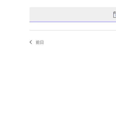
ン
日
入
付
力
を
し
ト
選
て
択
く
を
だ
さ
い
前日
検
。
キ
ー
索
ワ
ー
ド
し
で
イ
ベ
て
ン
ト
を
ナ
検