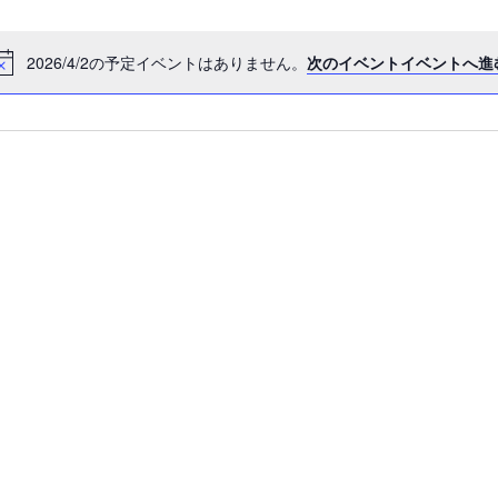
の
ト
和
風
2026/4/2の予定イベントはありません。
次のイベントイベントへ進
モ
ビ
ダ
ン
ュ
な
音
ー
楽
サ
ロ
ナ
ン
ビ
ゲ
ー
シ