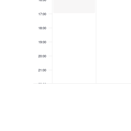
索
ベ
し
ビ
ま
17:00
す
ン
ゲ
。
18:00
ト
19:00
ー
20:00
シ
21:00
ョ
22:00
ン
23:00
00:00
を