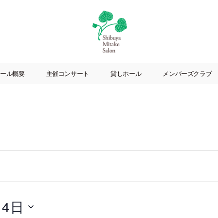
渋
谷
ール概要
主催コンサート
貸しホール
メンバーズクラブ
美
竹
サ
ロ
ン
|
渋
谷
駅
徒
歩
3
月4日
分