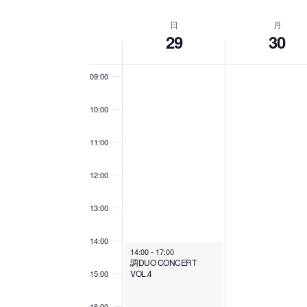
ン
S
入
07:00
e
力
日
月
W
l
し
ト
29
30
e
08:00
て
c
く
t
e
09:00
d
を
だ
a
さ
t
い
e
10:00
e
検
。
.
キ
11:00
k
ー
索
ワ
12:00
ー
o
ド
し
で
13:00
イ
f
ベ
14:00
て
ン
14:00
-
17:00
調DUO CONCERT
ト
イ
VOL.4
15:00
を
ナ
検
16:00