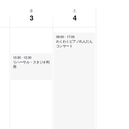
ト
金
土
3
4
ビ
ュ
09:00
-
17:00
わくわくピアノれんだん
コンサート
ー
10:30
-
12:30
リハーサル・スタジオ利
ナ
用
ビ
ゲ
ー
シ