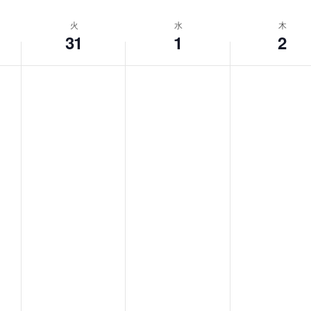
の
和
火
水
木
風
31
1
2
モ
ダ
ン
な
音
楽
サ
ロ
ン