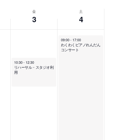
ト
金
土
3
4
ビ
ュ
09:00
-
17:00
わくわくピアノれんだん
コンサート
ー
10:30
-
12:30
リハーサル・スタジオ利
ナ
用
ビ
ゲ
ー
シ