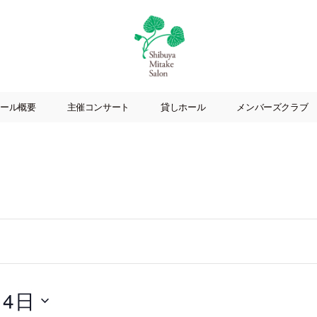
渋
谷
ール概要
主催コンサート
貸しホール
メンバーズクラブ
美
竹
サ
ロ
ン
|
渋
谷
駅
徒
歩
3
月4日
分