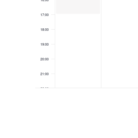
索
ベ
し
ビ
ま
17:00
す
ン
ゲ
。
18:00
ト
19:00
ー
20:00
シ
21:00
ョ
22:00
ン
23:00
00:00
を