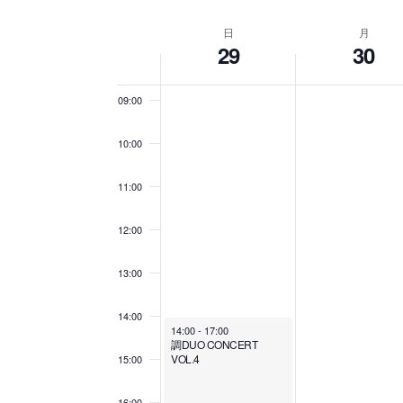
ン
S
入
07:00
e
力
日
月
W
l
し
ト
29
30
e
08:00
て
c
く
t
e
09:00
d
を
だ
a
さ
t
い
e
10:00
e
検
。
.
キ
11:00
k
ー
索
ワ
12:00
ー
o
ド
し
で
13:00
イ
f
ベ
14:00
て
ン
14:00
-
17:00
調DUO CONCERT
ト
イ
VOL.4
15:00
を
ナ
検
16:00