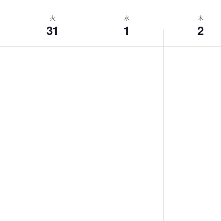
の
和
火
水
木
風
31
1
2
モ
ダ
ン
な
音
楽
サ
ロ
ン