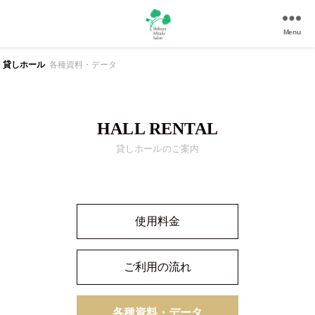
Menu
渋
谷
貸しホール
各種資料・データ
美
竹
サ
ロ
HALL RENTAL
ン
貸しホールのご案内
|
渋
谷
駅
徒
使用料金
歩
3
分
ご利用の流れ
の
和
風
各種資料・データ