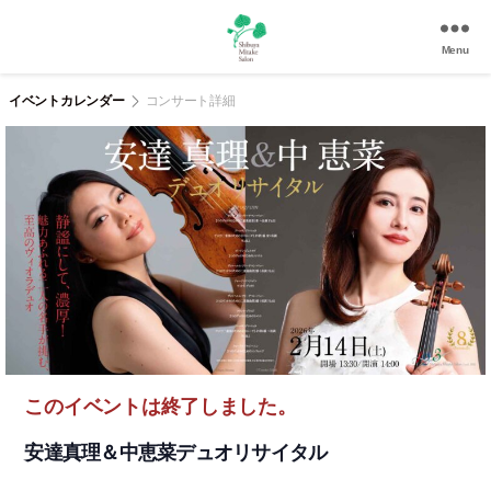
Menu
渋
谷
イベントカレンダー
コンサート詳細
美
竹
サ
ロ
ン
|
渋
谷
駅
徒
歩
3
このイベントは終了しました。
分
の
安達真理＆中恵菜デュオリサイタル
和
風