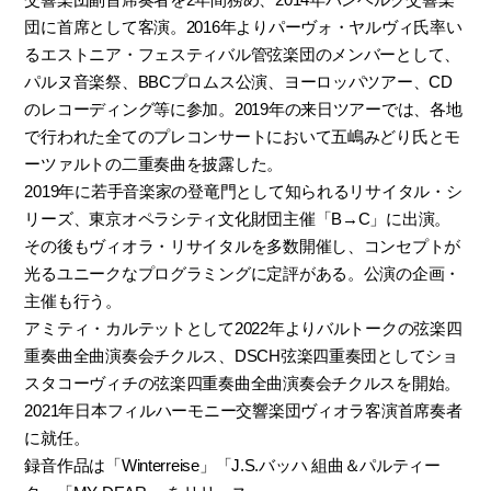
団に首席として客演。2016年よりパーヴォ・ヤルヴィ氏率い
るエストニア・フェスティバル管弦楽団のメンバーとして、
パルヌ音楽祭、BBCプロムス公演、ヨーロッパツアー、CD
のレコーディング等に参加。2019年の来日ツアーでは、各地
で行われた全てのプレコンサートにおいて五嶋みどり氏とモ
ーツァルトの二重奏曲を披露した。
2019年に若手音楽家の登竜門として知られるリサイタル・シ
リーズ、東京オペラシティ文化財団主催「B→C」に出演。
その後もヴィオラ・リサイタルを多数開催し、コンセプトが
光るユニークなプログラミングに定評がある。公演の企画・
主催も行う。
アミティ・カルテットとして2022年よりバルトークの弦楽四
重奏曲全曲演奏会チクルス、DSCH弦楽四重奏団としてショ
スタコーヴィチの弦楽四重奏曲全曲演奏会チクルスを開始。
2021年日本フィルハーモニー交響楽団ヴィオラ客演首席奏者
に就任。
録音作品は「Winterreise」「J.S.バッハ 組曲＆パルティー