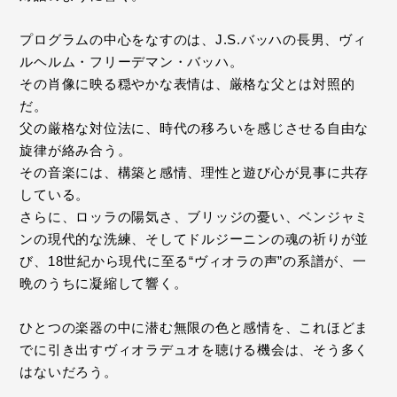
プログラムの中心をなすのは、J.S.バッハの長男、ヴィ
ルヘルム・フリーデマン・バッハ。
その肖像に映る穏やかな表情は、厳格な父とは対照的
だ。
父の厳格な対位法に、時代の移ろいを感じさせる自由な
旋律が絡み合う。
その音楽には、構築と感情、理性と遊び心が見事に共存
している。
さらに、ロッラの陽気さ、ブリッジの憂い、ベンジャミ
ンの現代的な洗練、そしてドルジーニンの魂の祈りが並
び、18世紀から現代に至る“ヴィオラの声”の系譜が、一
晩のうちに凝縮して響く。
ひとつの楽器の中に潜む無限の色と感情を、これほどま
でに引き出すヴィオラデュオを聴ける機会は、そう多く
はないだろう。