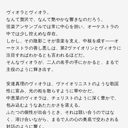
ヴィオラとヴィオラ。
なんて贅沢で、なんて艶やかな響きなのだろう。
弦楽アンサンブルでは常に中心を担い、オーケストラの
中では少し控えめな存在。
しかし、その陰影こそが音楽を支え、中核を成す——オ
ーケストラの善し悪しは、第2ヴァイオリンとヴィオラに
注目すればわかるとも言われるほどだ。
そんなヴィオラが、二人の名手の手にかかると、まるで
主役のように輝き出す。
安達真理のヴィオラは、ヴァイオリニストのような歌謡
性に富み、光の粒を散らすように華やかだ。
中恵菜のヴィオラは、チェリストのように深く豊かで、
包み込むようなあたたかさを湛える。
ふたつの個性が出会うとき、それは競い合うのではな
く、溶け合いながら、まるで人の心の奥底で交わされる
対話のように響く。