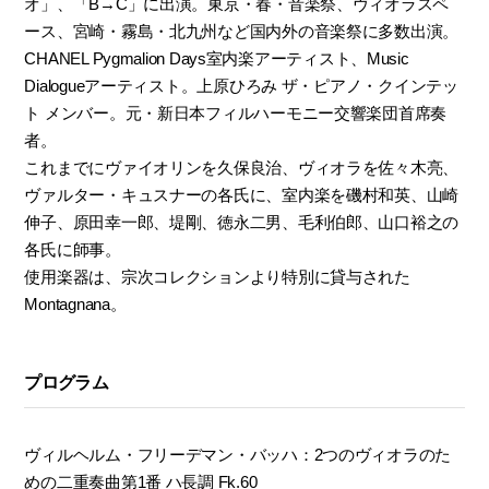
オ」、「B→C」に出演。東京・春・音楽祭、ヴィオラスペ
ース、宮崎・霧島・北九州など国内外の音楽祭に多数出演。
CHANEL Pygmalion Days室内楽アーティスト、Music
Dialogueアーティスト。上原ひろみ ザ・ピアノ・クインテッ
ト メンバー。元・新日本フィルハーモニー交響楽団首席奏
者。
これまでにヴァイオリンを久保良治、ヴィオラを佐々木亮、
ヴァルター・キュスナーの各氏に、室内楽を磯村和英、山崎
伸子、原田幸一郎、堤剛、徳永二男、毛利伯郎、山口裕之の
各氏に師事。
使用楽器は、宗次コレクションより特別に貸与された
Montagnana。
プログラム
ヴィルヘルム・フリーデマン・バッハ：2つのヴィオラのた
めの二重奏曲第1番 ハ長調 Fk.60