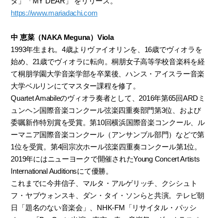
タ」「MY DEAR」 をリリース。
https://www.mariadachi.com
中 恵菜（NAKA Meguna）Viola
1993年生まれ。4歳よりヴァイオリンを、16歳でヴィオラを
始め、21歳でヴィオラに転向。桐朋女子高等学校音楽科を経
て桐朋学園大学音楽学部を卒業後、ハンス・アイスラー音楽
大学ベルリンにてマスター課程を修了。
Quartet Amabileのヴィオラ奏者として、2016年第65回ARDミ
ュンヘン国際音楽コンクール弦楽四重奏部門第3位、および
委嘱新作特別賞を受賞。第10回横浜国際音楽コンクール、ル
ーマニア国際音楽コンクール（アンサンブル部門）などで第
1位を受賞。第4回宗次ホール弦楽四重奏コンクール第1位。
2019年にはニューヨークで開催されたYoung Concert Artists
International Auditionsにて優勝。
これまでに今井信子、マルタ・アルゲリッチ、クシシュト
フ・ヤブウォンスキ、ダン・タイ・ソンらと共演。テレビ朝
日「題名のない音楽会」、NHK-FM「リサイタル・パッシ