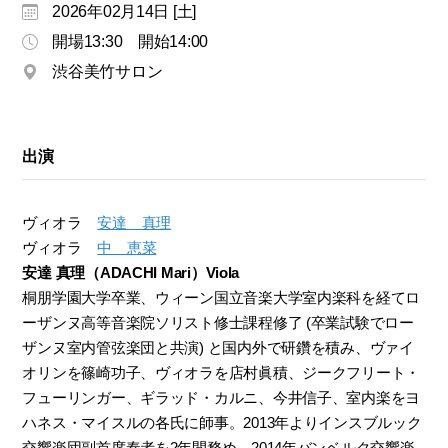
2026年02月14日 [土]
モ
ダ
開場13:30 開始14:00
ン
渋谷美竹サロン
な
音
楽
サ
出演
ロ
ン
ヴィオラ
安達 真理
ヴィオラ
中 恵菜
安達 真理（ADACHI Mari）Viola
桐朋学園大学卒業、ウィーン国立音楽大学室内楽科を経てロ
ーザンヌ高等音楽院ソリスト修士課程修了 (卒業試験でロー
ザンヌ室内管弦楽団と共演) と国内外で研鑽を積み、ヴァイ
オリンを篠崎功子、ヴィオラを店村眞積、ジークフリート・
フューリンガー、ギラッド・カルニ、今井信子、室内楽をヨ
ハネス・マイスルの各氏に師事。2013年よりインスブルック
交響楽団副首席奏者を2年間務め、2014年バンベルク交響楽