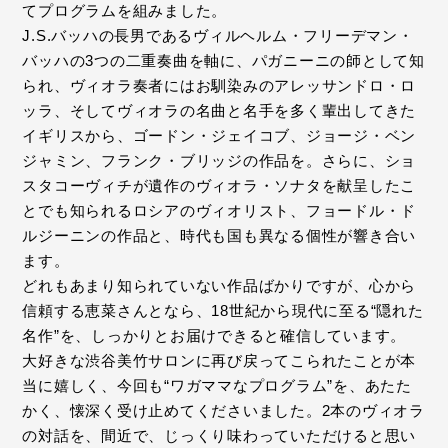
てプログラムを組みました。
J.S.バッハの長男であるヴィルヘルム・フリーデマン・
バッハの3つの二重奏曲を軸に、パガニーニの師として知
られ、ヴィオラ奏者にはお馴染みのアレッサンドロ・ロ
ッラ、そしてヴィオラの名曲と名手を多く輩出してきた
イギリスから、ゴードン・ジェイコブ、ジョージ・ベン
ジャミン、フランク・ブリッジの作品を。さらに、ショ
スタコーヴィチが遺作のヴィオラ・ソナタを献呈したこ
とでも知られるロシアのヴィオリスト、フョードル・ド
ルジーニンの作品と、時代も国も異なる個性が響き合い
ます。
どれもあまり知られていない作品ばかりですが、心から
信頼する恵菜さんとなら、18世紀から現代に至る“隠れた
名作”を、しっかりとお届けできると確信しています。
大好きな渋谷美竹サロンに再び戻ってこられたことが本
当に嬉しく、今回も“ワガママなプログラム”を、あたた
かく、懐深く受け止めてくださいました。2本のヴィオラ
の対話を、間近で、じっくり味わっていただけると思い