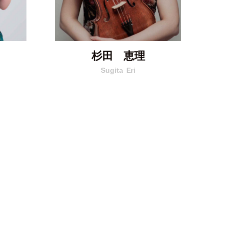
杉田 恵理
Sugita
Eri