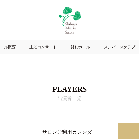
渋
谷
ール概要
主催コンサート
貸しホール
メンバーズクラブ
美
竹
サ
ロ
ン
|
PLAYERS
渋
出演者一覧
谷
駅
徒
歩
3
サロンご利用カレンダー
分