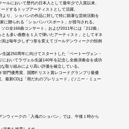
ンクールにおいて歴代の日本人として最年少で入賞以来、
リードするトップアーティストとして活躍。
政府より、ショパンの作品に対して特に顕著な芸術活動を
術家に贈られる「ショパンパスポート」が授与される。
ロ全166曲コンサート」および2011年には「212曲」
もっとも多い曲数を１人で弾いたアーティスト」としてギネ
公演は毎年少しずつ形を変えてゴールデンウィークの恒例
ェン生誕250周年に向けてスタートした「ベートーヴェン・
パリにおいてラヴェル生誕140年を記念し全曲演奏会を成功
的な取り組みにより高い評価を確立している。
ド部門優秀賞、国際F.リスト賞レコードグランプリ最優
。最新CDは「雨だれのプレリュード」(ソニー・ミュー
デンウィークの「入魂のショパン」では、午後１時から