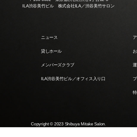
ILA渋谷美竹ビル 株式会社ILA／渋谷美竹サロン
ニュース
ア
貸しホール
お
メンバーズクラブ
運
ILA渋谷美竹ビル／オフィス入り口
プ
特
Copyright © 2023 Shibuya Mitake Salon.