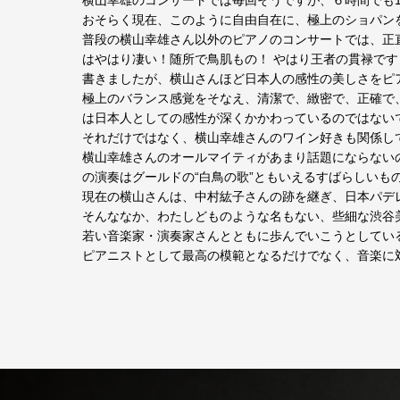
横山幸雄のコンサートでは毎回そうですが、６時間でも
おそらく現在、このように自由自在に、極上のショパン
普段の横山幸雄さん以外のピアノのコンサートでは、正
はやはり凄い！随所で鳥肌もの！ やはり王者の貫禄で
書きましたが、横山さんほど日本人の感性の美しさをピ
極上のバランス感覚をそなえ、清潔で、緻密で、正確で
は日本人としての感性が深くかかわっているのではない
それだけではなく、横山幸雄さんのワイン好きも関係し
横山幸雄さんのオールマイティがあまり話題にならない
の演奏はグールドの“白鳥の歌”ともいえるすばらしい
現在の横山さんは、中村紘子さんの跡を継ぎ、日本パデ
そんななか、わたしどものような名もない、些細な渋谷
若い音楽家・演奏家さんとともに歩んでいこうとしてい
ピアニストとして最高の模範となるだけでなく、音楽に