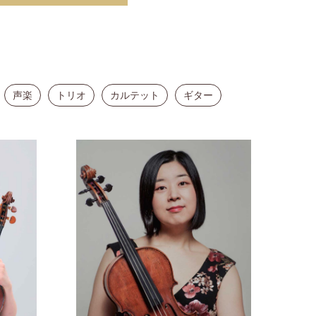
声楽
トリオ
カルテット
ギター