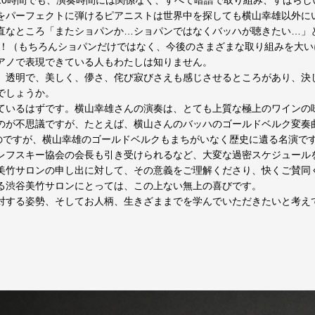
10時間でも、演奏時間には関係なく、すべて暗譜で取り組み、すばらし
をパーフェクトに弾けるピアニストは世界中を探しても横山幸雄以外に
直なところ「またショパンか…ショパンではなくバッハが聴きたい…」
す！（もちろんショパンだけではなく、今後のさまざまな取り組みを大
アノで表現できている人もわたしは知りません。
、透明で、美しく、儚さ、侘び寂びさえも感じさせるところがあり、決
でしょうか。
ているはずです。横山幸雄さんの演奏は、とても上質な極上のワインの
のが不思議ですが、たとえば、横山さんのバッハのゴールドベルク変奏
ものですが、横山幸雄のゴールドベルクもまちがいなく歴史に遺る名演で
レフスキー協会の会長も引き受けられるなど、大変な過密スケジュール
美竹サロンの申し出に対して、その意義をご理解くださり、快くご賛同
る渋谷美竹サロンにとっては、この上ない無上の喜びです。
対する姿勢、そしてお人柄、生きざままでを学んでいただきたいと考え