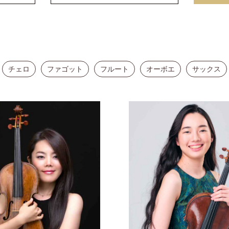
の
和
風
モ
ダ
ン
な
チェロ
ファゴット
フルート
オーボエ
サックス
音
楽
サ
ロ
ン