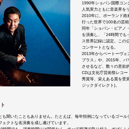
1990年ショパン国際コ
人気実力ともに音楽界を
2010年に、ポーランド
行った世界で100名の芸
同年「ショパン・ピアノ・ソ
を演奏し、「24時間で
ス世界記録に認定。この
コンサートとなる。
2013年からベートーヴ
プラス」や、2015年、
させるなど、数々の意欲
CDは文化庁芸術祭レコー
秀賞等、栄えある賞を受賞
ジックダイレクト)。
スト
とも聞いたこともありません。たとえば、毎年恒例になっているゴール
フェクトな名演奏を成し遂げています。