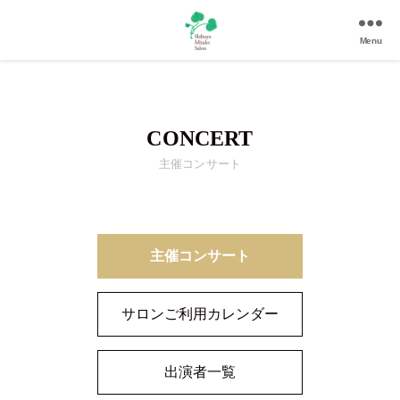
Menu
渋
谷
美
竹
CONCERT
サ
ロ
主催コンサート
ン
|
渋
谷
駅
主催コンサート
徒
歩
サロンご利用カレンダー
3
分
の
出演者一覧
和
風