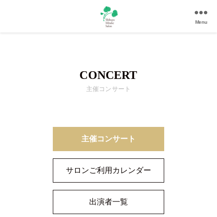
Menu
渋
谷
美
竹
CONCERT
サ
ロ
主催コンサート
ン
|
渋
谷
駅
主催コンサート
徒
歩
サロンご利用カレンダー
3
分
の
出演者一覧
和
風