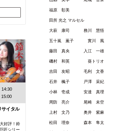
福原 彰美
田所 光之 マルセル
大萩 康司
務川 慧悟
五十嵐 薫子
實川 風
藤田 真央
入江 一雄
磯村 和英
葵トリオ
吉田 友昭
毛利 文香
石井 楓子
戸澤 采紀
14:30
小林 壱成
安達 真理
15:00
周防 亮介
尾崎 未空
リサイタル
上村 文乃
奥井 紫麻
松田 理奈
森本 隼太
 大好評！鈴
巨匠シリー