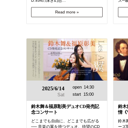
D.934の深き幻想…
ズ─
Read more »
open
14:30
2025/6/14
start
15:00
Sat
鈴木舞＆福原彰美デュオCD発売記
鈴木
念コンサート
情《V
どこまでも自由に、どこまでも広がる
鈴木
── 音楽の翼を持つデュオ、待望のCD
ーズ