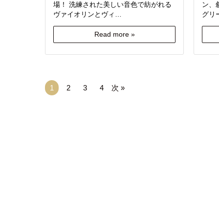
場！ 洗練された美しい音色で紡がれる
ン、
ヴァイオリンとヴィ…
グリ
Read more »
1
2
3
4
次 »