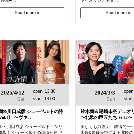
最終章─ …
ァイオリンとギタ…
Read more »
Read more »
open
13:30
open
2025/4/12
2024/3/3
start
14:00
start
Sat
Sun
舞&川口成彦 シューベルトの詩
鈴木舞＆尾崎未空デュオ
ol.1》 〜ヴァ...
〜北欧の巨匠たち Vol.2〜
舞 × 川口成彦 シューベルト・シリ
美しくも力強く、叙情的──
開幕！ シューベルトの詩情が息づ
木舞&尾崎美空による北欧の