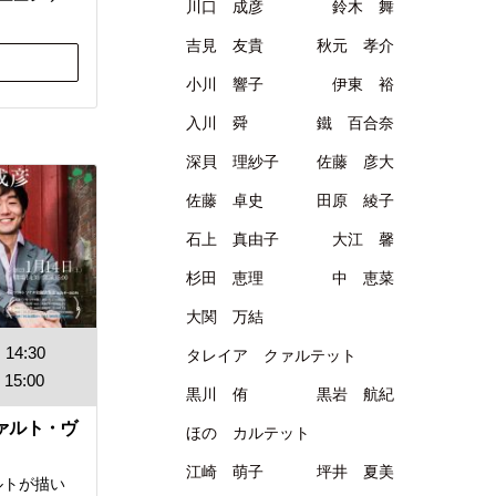
川口 成彦
鈴木 舞
吉見 友貴
秋元 孝介
小川 響子
伊東 裕
入川 舜
鐵 百合奈
深貝 理紗子
佐藤 彦大
佐藤 卓史
田原 綾子
石上 真由子
大江 馨
杉田 恵理
中 恵菜
大関 万結
14:30
タレイア クァルテット
15:00
黒川 侑
黒岩 航紀
ァルト・ヴ
ほの カルテット
江崎 萌子
坪井 夏美
ルトが描い