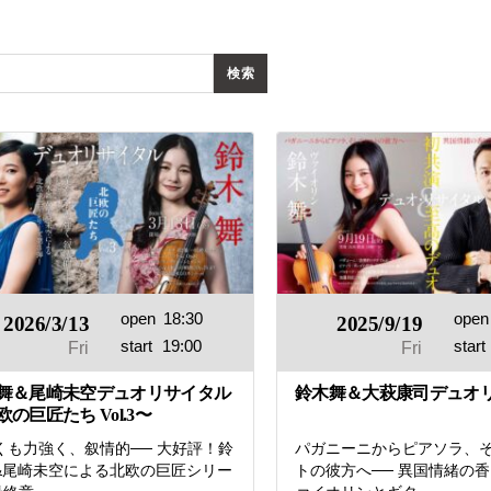
の
和
風
モ
ダ
ン
な
音
楽
サ
ロ
ン
open
18:30
open
2026/3/13
2025/9/19
start
19:00
start
Fri
Fri
舞＆尾崎未空デュオリサイタル
鈴木舞＆大萩康司デュオ
の巨匠たち Vol.3〜
くも力強く、叙情的── 大好評！鈴
パガニーニからピアソラ、
&尾崎未空による北欧の巨匠シリー
トの彼方へ── 異国情緒の