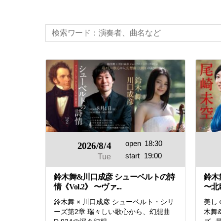
open
18:30
2026/8/4
start
19:00
Tue
鈴木舞&川口成彦 シューベルトの詩
鈴木
情《Vol.2》 〜ヴァ...
〜北欧
鈴木舞 × 川口成彦 シューベルト・シリ
美し
ーズ第2章 瑞々しい歌心から、幻想曲
木舞