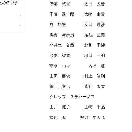
ためのソナ
伊藤 悠貴
太田 糸音
千葉 遥一郎
大崎 由貴
谷 昂登
安田 理沙
浜野 与志男
尾池 亜美
小井土 文哉
北川 千紗
渡邊 智道
樋口 一朗
守永 由香
内匠 慧
山田 磨依
村上 智則
荒川 文吉
皆神 陽太
グレッブ ステパーノフ
山川 寛子
山崎 千晶
松原 友
福原 すみれ