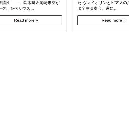
叙情性――。 鈴木舞＆尾崎未空が
た ヴァイオリンとピアノの
ーグ、シベリウス…
タ全曲演奏会、遂に…
Read more »
Read more »