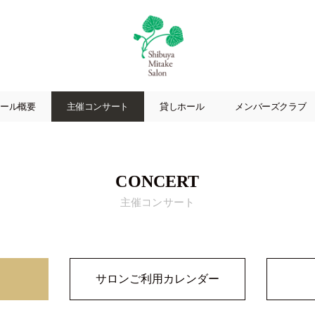
渋
谷
ール概要
主催コンサート
貸しホール
メンバーズクラブ
美
竹
サ
ロ
ン
CONCERT
|
主催コンサート
渋
谷
駅
徒
歩
サロンご利用カレンダー
3
分