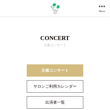
Menu
渋
谷
美
竹
CONCERT
サ
ロ
主催コンサート
ン
|
渋
谷
駅
主催コンサート
徒
歩
サロンご利用カレンダー
3
分
の
出演者一覧
和
風