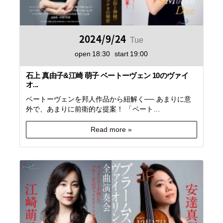
2024/9/24
Tue
open
18:30
start
19:00
石上 真由子&江崎 萌子 ベートーヴェン 10のヴァイ
オ...
ベートーヴェンを邦人作品から紐解く── あまりに意
外で、あまりに前衛的な提案！ 「ベート…
Read more »