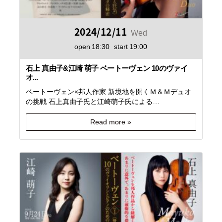
2024/12/11
Wed
open
18:30
start
19:00
石上 真由子&江崎 萌子 ベートーヴェン 10のヴァイ
オ...
ベートーヴェン×邦人作家 新境地を開くＭ＆Ｍデュオ
の挑戦 石上真由子氏と江崎萌子氏による…
Read more »