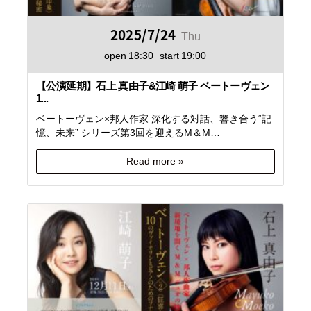
2025/7/24
Thu
open
18:30
start
19:00
【公演延期】石上 真由子&江崎 萌子 ベートーヴェン
1...
ベートーヴェン×邦人作家 深化する対話、響き合う“記
憶、未来” シリーズ第3回を迎えるM＆M…
Read more »