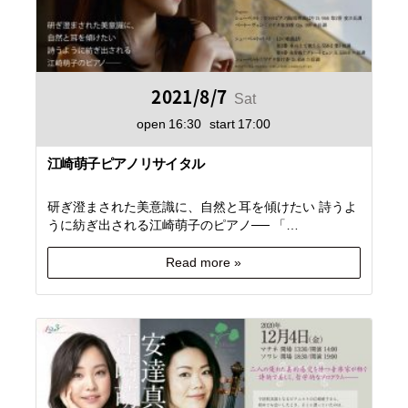
2021/8/7
Sat
open
16:30
start
17:00
江崎萌子ピアノリサイタル
研ぎ澄まされた美意識に、自然と耳を傾けたい 詩うよ
うに紡ぎ出される江崎萌子のピアノ── 「…
Read more »