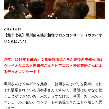
モ
ダ
ン
な
音
2017/12/13
楽
【第十七夜】黒川侑＆務川慧悟サロンコンサート（ヴァイオ
サ
ロ
リン&ピアノ）
ン
昨年、2017年を締めくくる美竹清花さろん最後の主催公演は
ヴァイオリニスト黒川侑さんとピアニスト務川慧悟さんによ
るデュオコンサート！
黒川さんはベルギーを拠点に、務川さんはパリを拠点にそれ
ぞれ活躍されている演奏家さんですので、普段はなかなか聴
くことができないお二人のデュオだけに、今回、お二人のス
ケジュールが合い、コンサートを実現できたことを嬉しく思
います。