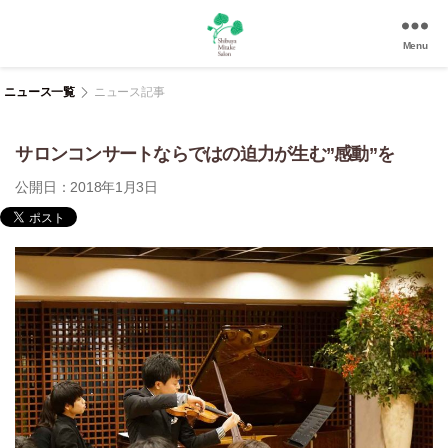
Menu
渋
谷
ニュース一覧
ニュース記事
美
竹
サロンコンサートならではの迫力が生む”感動”を
サ
ロ
公開日：2018年1月3日
ン
|
渋
谷
駅
徒
歩
3
分
の
和
風