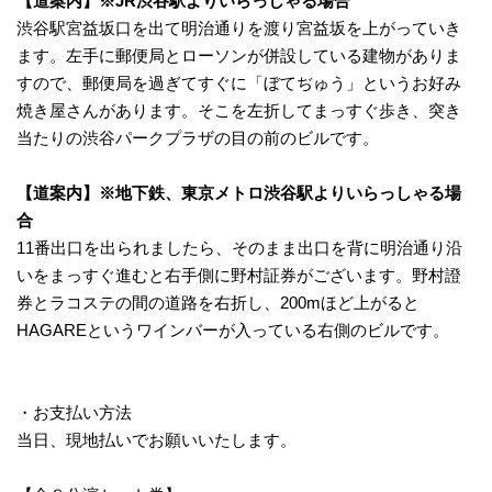
【道案内】※JR渋谷駅よりいらっしゃる場合
渋谷駅宮益坂口を出て明治通りを渡り宮益坂を上がっていき
ます。左手に郵便局とローソンが併設している建物がありま
すので、郵便局を過ぎてすぐに「ぼてぢゅう」というお好み
焼き屋さんがあります。そこを左折してまっすぐ歩き、突き
当たりの渋谷パークプラザの目の前のビルです。
【道案内】※地下鉄、東京メトロ渋谷駅よりいらっしゃる場
合
11番出口を出られましたら、そのまま出口を背に明治通り沿
いをまっすぐ進むと右手側に野村証券がございます。野村證
券とラコステの間の道路を右折し、200mほど上がると
HAGAREというワインバーが入っている右側のビルです。
・お支払い方法
当日、現地払いでお願いいたします。