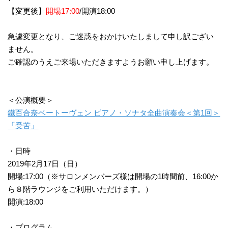
モ
【変更後】
開場17:00
/開演18:00
ダ
ン
急遽変更となり、ご迷惑をおかけいたしまして申し訳ござい
な
ません。
音
ご確認のうえご来場いただきますようお願い申し上げます。
楽
サ
ロ
ン
＜公演概要＞
鐵百合奈ベートーヴェン ピアノ・ソナタ全曲演奏会＜第1回＞
「受苦」
・日時
2019年2月17日（日）
開場:17:00（※サロンメンバーズ様は開場の1時間前、16:00か
ら８階ラウンジをご利用いただけます。）
開演:18:00
・プログラム