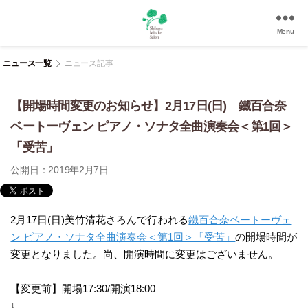
Menu
渋
谷
ニュース一覧
ニュース記事
美
竹
【開場時間変更のお知らせ】2月17日(日) 鐵百合奈
サ
ロ
ベートーヴェン ピアノ・ソナタ全曲演奏会＜第1回＞
ン
「受苦」
|
渋
公開日：2019年2月7日
谷
駅
徒
2月17日(日)美竹清花さろんで行われる
鐵百合奈ベートーヴェ
歩
ン ピアノ・ソナタ全曲演奏会＜第1回＞「受苦」
の開場時間が
3
変更となりました。尚、開演時間に変更はございません。
分
の
和
【変更前】開場17:30/開演18:00
風
↓