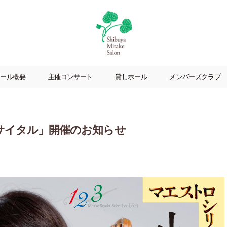
渋
谷
ール概要
主催コンサート
貸しホール
メンバーズクラブ
美
竹
サ
ロ
ン
リサイタル」開催のお知らせ
|
渋
谷
駅
徒
歩
3
分