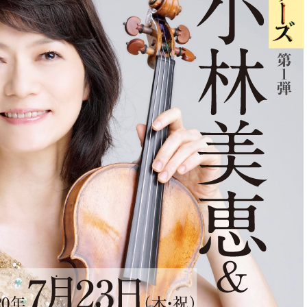
の
和
風
モ
ダ
ン
な
音
楽
サ
ロ
ン