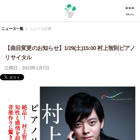
Menu
渋
谷
ニュース一覧
ニュース記事
美
竹
【曲目変更のお知らせ】1/29(土)15:00 村上智則ピアノ
サ
ロ
リサイタル
ン
公開日：2022年1月7日
|
渋
谷
駅
徒
歩
3
分
の
和
風