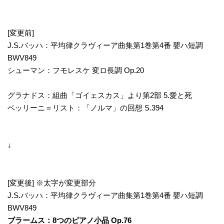
[変更前]
J.S.バッハ：平均律クラヴィーア曲集第1巻第4番 嬰ハ短調
BWV849
シューマン：フモレスケ 変ロ長調 Op.20
グラナドス：組曲「ゴイェスカス」より第2部 5.愛と死
ベッリーニ＝リスト：「ノルマ」の回想 S.394
↓
[変更後] ※太字が変更部分
J.S.バッハ：平均律クラヴィーア曲集第1巻第4番 嬰ハ短調
BWV849
ブラームス：8つのピアノ小品 Op.76