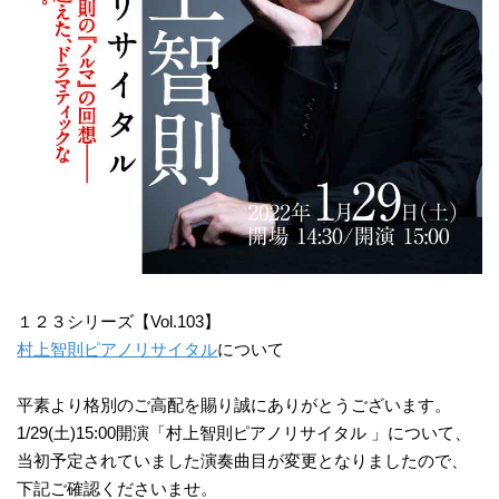
モ
ダ
ン
な
音
楽
サ
ロ
ン
１２３シリーズ【Vol.103】
村上智則ピアノリサイタル
について
平素より格別のご高配を賜り誠にありがとうございます。
1/29(土)15:00開演「村上智則ピアノリサイタル 」について、
当初予定されていました演奏曲目が変更となりましたので、
下記ご確認くださいませ。