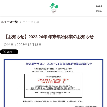
Menu
渋
谷
ニュース一覧
ニュース記事
美
竹
【お知らせ】2023-24年 年末年始休業のお知らせ
サ
ロ
公開日：2023年12月18日
ン
|
渋
谷
駅
徒
歩
3
分
の
和
風