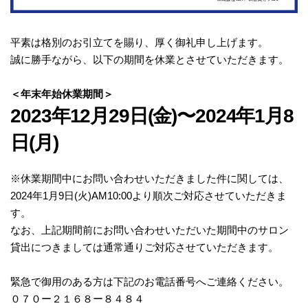
モ
ダ
ン
平素は格別のお引立てを賜り、厚く御礼申し上げます。
な
誠に勝手ながら、以下の期間を休業とさせていただきます。
音
楽
＜年末年始休業期間＞
サ
2023年12月29日(金)〜2024年1月8
ロ
ン
日(月)
※休業期間中にお問い合わせいただきました件に関しては、
2024年1月9日(火)AM10:00より順次ご対応させていただきま
す。
なお、上記期間前にお問い合わせいただいた期間中のサロン
貸出につきましては通常通りご対応させていただきます。
緊急で御用のある方は下記のお電話番号へご連絡ください。
０７０ー２１６８ー８４８４