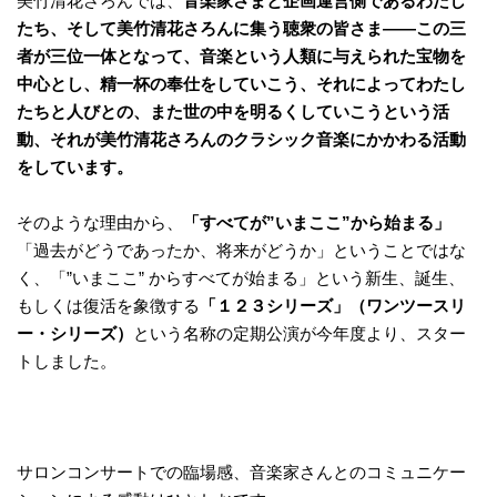
美竹清花さろんでは、
音楽家さまと企画運営側であるわたし
たち、そして美竹清花さろんに集う聴衆の皆さま――この三
者が三位一体となって、音楽という人類に与えられた宝物を
中心とし、精一杯の奉仕をしていこう、それによってわたし
たちと人びとの、また世の中を明るくしていこうという活
動、それが美竹清花さろんのクラシック音楽にかかわる活動
をしています。
そのような理由から、
「すべてが”いまここ”から始まる」
「過去がどうであったか、将来がどうか」ということではな
く、「”いまここ” からすべてが始まる」という新生、誕生、
もしくは復活を象徴する
「１２３シリーズ」（ワンツースリ
ー・シリーズ）
という名称の定期公演が今年度より、スター
トしました。
サロンコンサートでの臨場感、音楽家さんとのコミュニケー