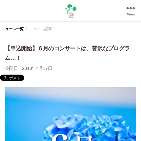
Menu
渋
谷
ニュース一覧
ニュース記事
美
竹
【申込開始】６月のコンサートは、贅沢なプログラ
サ
ロ
ム…！
ン
公開日：2018年4月17日
|
渋
谷
駅
徒
歩
3
分
の
和
風