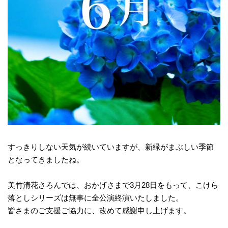
モ
ダ
ン
な
音
楽
サ
ロ
ン
すっきりしない天気が続いていますが、新緑がまぶしい季節
となってきましたね。
美竹清花さろんでは、おかげさまで3月28日をもって、こけら
落としシリーズは無事に全公演終演いたしました。
皆さまのご支援ご協力に、改めて感謝申し上げます。