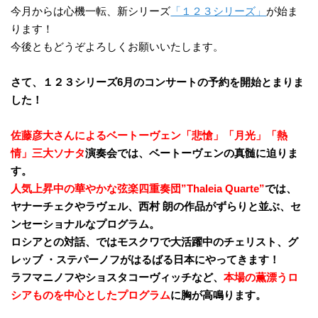
今月からは心機一転、新シリーズ
「１２３シリーズ」
が始ま
ります！
今後ともどうぞよろしくお願いいたします。
さて、１２３シリーズ6月のコンサートの予約を開始とまりま
した！
佐藤彦大さんによるベートーヴェン「悲愴」「月光」「熱
情」三大ソナタ
演奏会では、ベートーヴェンの真髄に迫りま
す。
人気上昇中の華やかな弦楽四重奏団”Thaleia Quarte”
では、
ヤナーチェクやラヴェル、西村 朗の作品がずらりと並ぶ、セ
ンセーショナルなプログラム。
ロシアとの対話、ではモスクワで大活躍中のチェリスト、グ
レッブ ・ステパーノフがはるばる日本にやってきます！
ラフマニノフやショスタコーヴィッチなど、
本場の薫漂うロ
シアものを中心としたプログラム
に胸が高鳴ります。