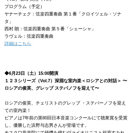
プログラム（予定）
ヤナーチェク：弦楽四重奏曲 第１番「クロイツェル・ソナ
タ」
西村 朗：弦楽四重奏曲 第５番「シェーシャ」
ラヴェル：弦楽四重奏曲
詳細はこちら
◆6月23日（土）15:00開演
１２３シリーズ（Vol.7）深淵な室内楽＜ロシアとの対話＞ 〜
ロシアの俊英、グレッブ ステパノフを迎えて〜
ロシアの俊英、チェリストのグレッブ ・ステパーノフを迎え
ての室内楽！
ピアノは7年前の第80回日本音楽コンクールにて聴衆賞を受賞
し、優勝した浜野与志男さんが登場です。
モスクワ音楽院にて研鑽を積むヴァイオリニスト福原すみれ