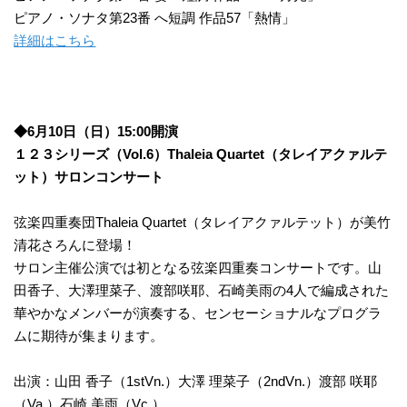
ピアノ・ソナタ第23番 へ短調 作品57「熱情」
詳細はこちら
◆6月10日（日）15:00開演
１２３シリーズ（Vol.6）Thaleia Quartet（タレイアクァルテ
ット）サロンコンサート
弦楽四重奏団Thaleia Quartet（タレイアクァルテット）が美竹
清花さろんに登場！
サロン主催公演では初となる弦楽四重奏コンサートです。山
田香子、大澤理菜子、渡部咲耶、石崎美雨の4人で編成された
華やかなメンバーが演奏する、センセーショナルなプログラ
ムに期待が集まります。
出演：山田 香子（1stVn.）大澤 理菜子（2ndVn.）渡部 咲耶
（Va.）石崎 美雨（Vc.）