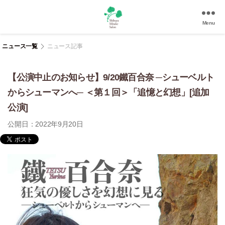
Menu
渋
谷
ニュース一覧
ニュース記事
美
竹
【公演中止のお知らせ】9/20鐵百合奈 ─シューベルト
サ
ロ
からシューマンへ─ ＜第１回＞「追憶と幻想」[追加
ン
公演]
|
渋
公開日：2022年9月20日
谷
駅
徒
歩
3
分
の
和
風