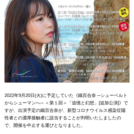
モ
ダ
ン
な
音
楽
サ
ロ
ン
2022年9月20日(火)に予定していた《鐵百合奈 ─シューベルト
からシューマンへ─ ＜第１回＞「追憶と幻想」[追加公演]》で
すが、出演予定の鐵百合奈が、新型コロナウイルス感染症陽
性者との濃厚接触者に該当することが判明いたしましたの
で、開催を中止する運びとなりました。