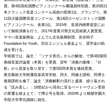
賞。第4回高松国際ピアノコンクール審議員特別賞。第20回日
本クラシック音楽コンクール高校の部第1位、グランプリ。第
11回大阪国際音楽コンクール、第14回ローゼンストック国際
ピアノコンクール、各第1位。 2015年、皇居内桃華楽堂にお
いて御前演奏を行う。2017年度香川県文化芸術新人賞受賞。
ヤマハ音楽振興会、よんでん文化振興財団、岩谷時子
Foundation for Youth、宗次エンジェル基金より、奨学金の助
成を受ける。
学術面では、論文「『ソナタ形式』からの解放」で第4回柴田
南雄音楽評論賞（本賞）を受賞、翌年「演奏の復権：『分
析』から音楽を取り戻す」で第5回同本賞を連続受賞。
東京藝術大学附属音楽高等学校、同大、同修士課程、同博士
後期課程を修了、論文「演奏解釈の流行と盛衰、繰り返され
る『読み直し』：18世紀から現在に至るベートーヴェン受容
の変遷を踏まえて」で博士号を取得。2020年より桐朋学園大
学院大学専任講師に就任。