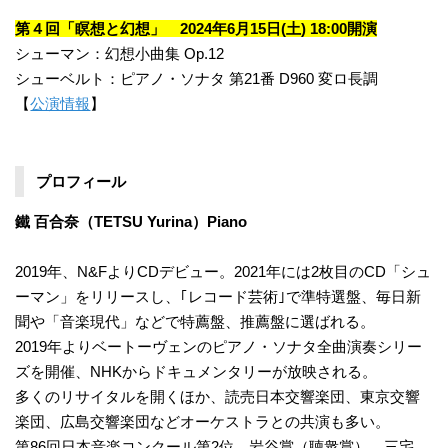
第４回「瞑想と幻想」 2024年6月15日(土) 18:00開演
シューマン：幻想小曲集 Op.12
シューベルト：ピアノ・ソナタ 第21番 D960 変ロ長調
【
公演情報
】
プロフィール
鐵 百合奈（TETSU Yurina）Piano
2019年、N&FよりCDデビュー。2021年には2枚目のCD「シュ
ーマン」をリリースし、｢レコード芸術｣で準特選盤、毎日新
聞や「音楽現代」などで特薦盤、推薦盤に選ばれる。
2019年よりベートーヴェンのピアノ・ソナタ全曲演奏シリー
ズを開催、NHKからドキュメンタリーが放映される。
多くのリサイタルを開くほか、読売日本交響楽団、東京交響
楽団、広島交響楽団などオーケストラとの共演も多い。
第86回日本音楽コンクール第2位、岩谷賞（聴衆賞）、三宅