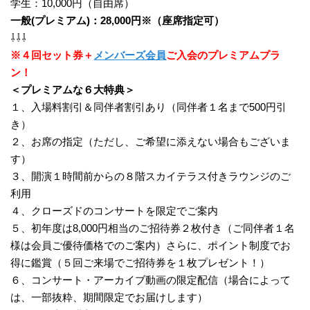
学生：10,000円（自由席）
一般(プレミアム)：28,000円※（座席指定可）
⇩⇩⇩
※４回セット券＋
メンバーズ会員
ご入会のプレミアムプラ
ン！
＜プレミアムな６大特典＞
１、入場料割引＆同伴者割引あり（同伴者１名まで500円引
き）
２、お席の指定（ただし、ご希望に添えない場合もございま
す）
３、開演１時間前からの８階スカイテラス付きラウンジのご
利用
４、クローズドのコンサートを限定でご案内
５、初年度は8,000円相当のご招待券２枚付き（ご同伴者１名
様は会員ご優待価格でのご案内）さらに、ポイント制度でお
得に鑑賞（５回ご来場でご招待券を１枚プレゼント！）
６、コンサート・アーカイブ動画の限定配信（場合によって
は、一部抜粋、期間限定でお届けします）