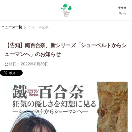
Menu
渋
谷
ニュース一覧
ニュース記事
美
竹
【告知】鐵百合奈、新シリーズ「シューベルトからシ
サ
ロ
ューマンへ」のお知らせ
ン
公開日：2022年6月30日
|
渋
谷
駅
徒
歩
3
分
の
和
風