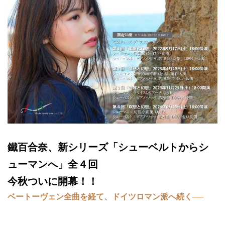
モ
ダ
ン
な
音
楽
サ
ロ
ン
鐵百合奈、新シリーズ「シューベルトからシ
ューマンへ」全４回
今秋ついに開幕！！
ベートーヴェン全曲を経て、ドイツロマン派へ続く──