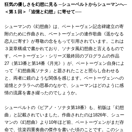
狂気の優しさを幻想に見る ─シューベルトからシューマンへ─
＜第１回＞「追憶と幻想」に寄せて──
シューマンの《幻想曲》は、ベートーヴェン記念碑建立の寄
附のために作曲され、ベートーヴェンの連作歌曲《遥かなる
恋人に寄す》が尊敬の念をもって引用されています。これは
３楽章構成で書かれており、ソナタ風幻想曲と言えるもので
す。ベートーヴェン・シリーズ最終回のプログラムの作品
27（第13番と第14番《月光》）が、ベートーヴェン自身によ
って「幻想曲風ソナタ」と題されたことと照らし合わせる
と、両者に鏡のような関係を感じます。ベートーヴェンへの
追憶とクララへの思慕のなかで、シューマンはどのように感
情の流露を書き綴ったのでしょうか。
シューベルトの《ピアノ・ソナタ第18番》も、初版は「幻想
曲」と記載されていました。作曲されたのは1826年、シュー
マンの《幻想曲》より10年ほど前、ベートーヴェンがまだ存
命で、弦楽四重奏曲の傑作を書いた頃のことです。このシュ